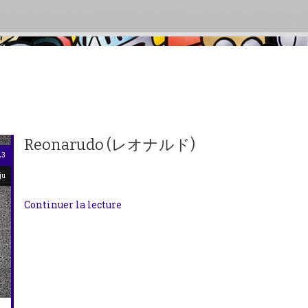
Reonarudo (レオナルド)
23
ju
Continuer la lecture