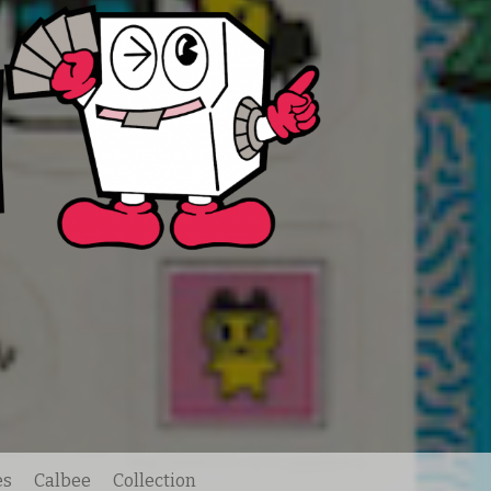
es
Calbee
Collection