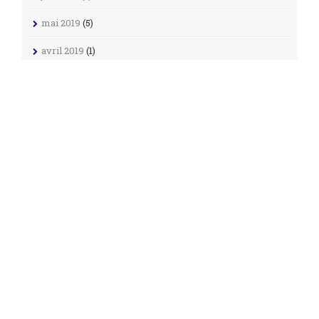
mai 2019
(5)
avril 2019
(1)
janvier 2019
(2)
décembre 2018
(11)
novembre 2018
(4)
octobre 2018
(3)
septembre 2018
(25)
août 2018
(20)
avril 2018
(1)
octobre 2017
(2)
septembre 2017
(2)