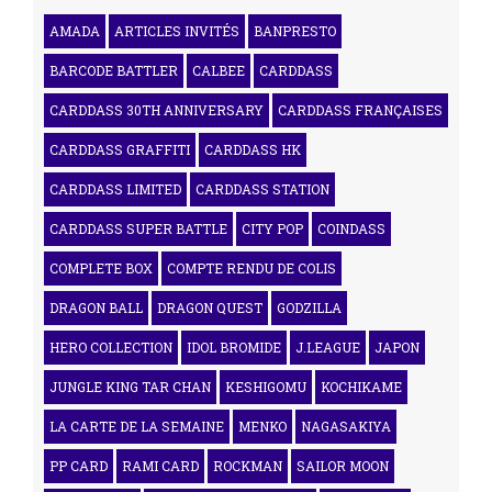
AMADA
ARTICLES INVITÉS
BANPRESTO
BARCODE BATTLER
CALBEE
CARDDASS
CARDDASS 30TH ANNIVERSARY
CARDDASS FRANÇAISES
CARDDASS GRAFFITI
CARDDASS HK
CARDDASS LIMITED
CARDDASS STATION
CARDDASS SUPER BATTLE
CITY POP
COINDASS
COMPLETE BOX
COMPTE RENDU DE COLIS
DRAGON BALL
DRAGON QUEST
GODZILLA
HERO COLLECTION
IDOL BROMIDE
J.LEAGUE
JAPON
JUNGLE KING TAR CHAN
KESHIGOMU
KOCHIKAME
LA CARTE DE LA SEMAINE
MENKO
NAGASAKIYA
PP CARD
RAMI CARD
ROCKMAN
SAILOR MOON