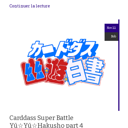
Continuer la lecture
Nov 22
Bob
Carddass Super Battle
Yū☆Yū☆Hakusho part 4