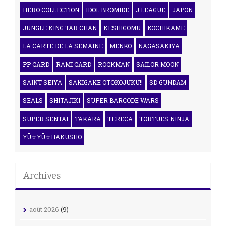
HERO COLLECTION
IDOL BROMIDE
J.LEAGUE
JAPON
JUNGLE KING TAR CHAN
KESHIGOMU
KOCHIKAME
LA CARTE DE LA SEMAINE
MENKO
NAGASAKIYA
PP CARD
RAMI CARD
ROCKMAN
SAILOR MOON
SAINT SEIYA
SAKIGAKE OTOKOJUKU!!
SD GUNDAM
SEALS
SHITAJIKI
SUPER BARCODE WARS
SUPER SENTAI
TAKARA
TERECA
TORTUES NINJA
YŪ☆YŪ☆HAKUSHO
Archives
août 2026
(9)