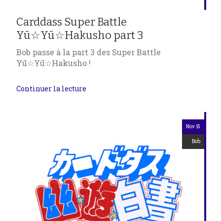
Carddass Super Battle
Yū☆Yū☆Hakusho part 3
Bob passe à la part 3 des Super Battle
Yū☆Yū☆Hakusho !
Continuer la lecture
Nov 15
Bob