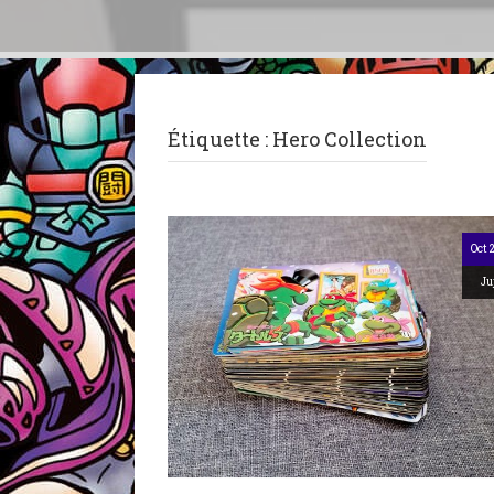
Étiquette :
Hero Collection
Oct 
Ju