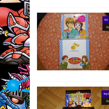
Oct 
Ju
Sep 
Ju