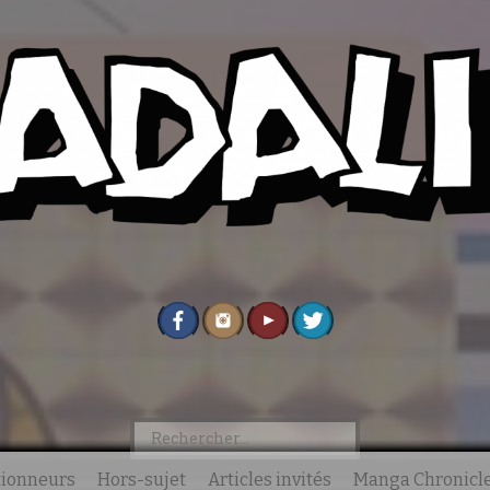
Rechercher :
ctionneurs
Hors-sujet
Articles invités
Manga Chronicl