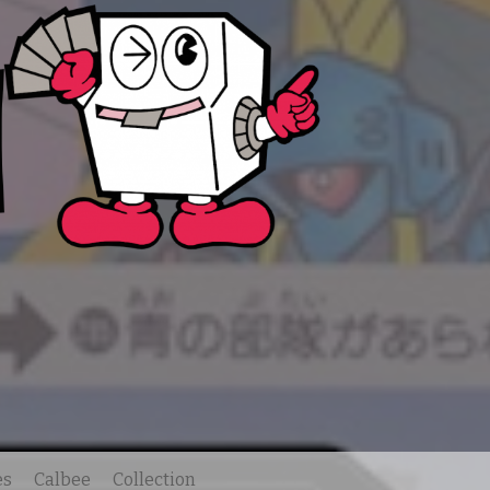
es
Calbee
Collection