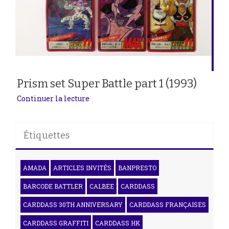
Prism set Super Battle part 1 (1993)
Continuer la lecture
Étiquettes
AMADA
ARTICLES INVITÉS
BANPRESTO
BARCODE BATTLER
CALBEE
CARDDASS
CARDDASS 30TH ANNIVERSARY
CARDDASS FRANÇAISES
CARDDASS GRAFFITI
CARDDASS HK