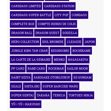
CARDDASS LIMITED
CARDDASS STATION
CARDDASS SUPER BATTLE
CITY POP
COINDASS
COMPLETE BOX
COMPTE RENDU DE COLIS
DRAGON BALL
DRAGON QUEST
GODZILLA
HERO COLLECTION
IDOL BROMIDE
J.LEAGUE
JAPON
JUNGLE KING TAR CHAN
KESHIGOMU
KOCHIKAME
LA CARTE DE LA SEMAINE
MENKO
NAGASAKIYA
PP CARD
RAMI CARD
ROCKMAN
SAILOR MOON
SAINT SEIYA
SAKIGAKE OTOKOJUKU!!
SD GUNDAM
SEALS
SHITAJIKI
SUPER BARCODE WARS
SUPER SENTAI
TAKARA
TERECA
TORTUES NINJA
YŪ☆YŪ☆HAKUSHO