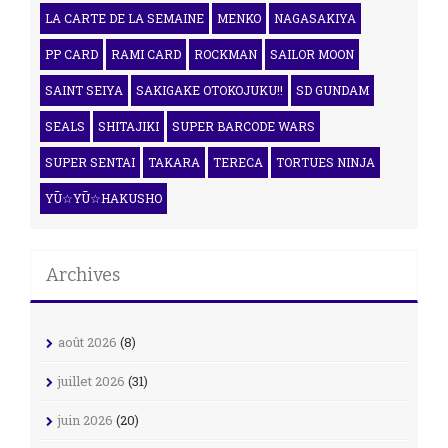
LA CARTE DE LA SEMAINE
MENKO
NAGASAKIYA
PP CARD
RAMI CARD
ROCKMAN
SAILOR MOON
SAINT SEIYA
SAKIGAKE OTOKOJUKU!!
SD GUNDAM
SEALS
SHITAJIKI
SUPER BARCODE WARS
SUPER SENTAI
TAKARA
TERECA
TORTUES NINJA
YŪ☆YŪ☆HAKUSHO
Archives
août 2026
(8)
juillet 2026
(31)
juin 2026
(20)