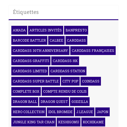
Étiquettes
AMADA
ARTICLES INVITÉS
BANPRESTO
BARCODE BATTLER
CALBEE
CARDDASS
CARDDASS 30TH ANNIVERSARY
CARDDASS FRANÇAISES
CARDDASS GRAFFITI
CARDDASS HK
CARDDASS LIMITED
CARDDASS STATION
CARDDASS SUPER BATTLE
CITY POP
COINDASS
COMPLETE BOX
COMPTE RENDU DE COLIS
DRAGON BALL
DRAGON QUEST
GODZILLA
HERO COLLECTION
IDOL BROMIDE
J.LEAGUE
JAPON
JUNGLE KING TAR CHAN
KESHIGOMU
KOCHIKAME