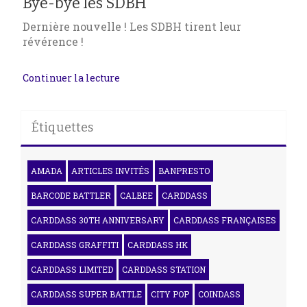
Bye-bye les SDBH
Dernière nouvelle ! Les SDBH tirent leur
révérence !
Continuer la lecture
Étiquettes
AMADA
ARTICLES INVITÉS
BANPRESTO
BARCODE BATTLER
CALBEE
CARDDASS
CARDDASS 30TH ANNIVERSARY
CARDDASS FRANÇAISES
CARDDASS GRAFFITI
CARDDASS HK
CARDDASS LIMITED
CARDDASS STATION
CARDDASS SUPER BATTLE
CITY POP
COINDASS