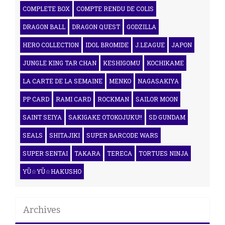
COMPLETE BOX
COMPTE RENDU DE COLIS
DRAGON BALL
DRAGON QUEST
GODZILLA
HERO COLLECTION
IDOL BROMIDE
J.LEAGUE
JAPON
JUNGLE KING TAR CHAN
KESHIGOMU
KOCHIKAME
LA CARTE DE LA SEMAINE
MENKO
NAGASAKIYA
PP CARD
RAMI CARD
ROCKMAN
SAILOR MOON
SAINT SEIYA
SAKIGAKE OTOKOJUKU!!
SD GUNDAM
SEALS
SHITAJIKI
SUPER BARCODE WARS
SUPER SENTAI
TAKARA
TERECA
TORTUES NINJA
YŪ☆YŪ☆HAKUSHO
Archives