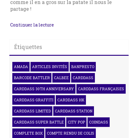
comme il en a gros sur la patate il nous le
partage !
Continuer la lecture
Étiquettes
AMADA
ARTICLES INVITÉS
BANPRESTO
BARCODE BATTLER
CALBEE
CARDDASS
CARDDASS 30TH ANNIVERSARY
CARDDASS FRANÇAISES
CARDDASS GRAFFITI
CARDDASS HK
CARDDASS LIMITED
CARDDASS STATION
CARDDASS SUPER BATTLE
CITY POP
COINDASS
COMPLETE BOX
COMPTE RENDU DE COLIS