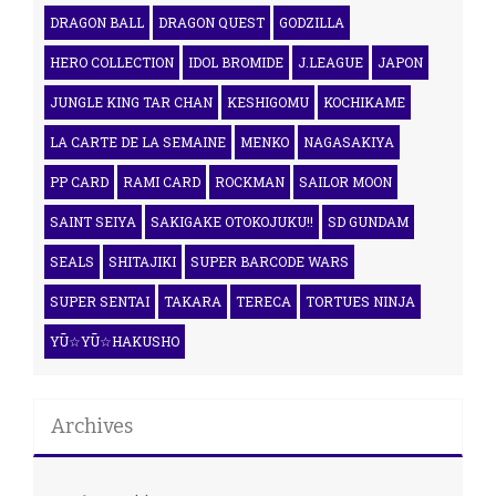
DRAGON BALL
DRAGON QUEST
GODZILLA
HERO COLLECTION
IDOL BROMIDE
J.LEAGUE
JAPON
JUNGLE KING TAR CHAN
KESHIGOMU
KOCHIKAME
LA CARTE DE LA SEMAINE
MENKO
NAGASAKIYA
PP CARD
RAMI CARD
ROCKMAN
SAILOR MOON
SAINT SEIYA
SAKIGAKE OTOKOJUKU!!
SD GUNDAM
SEALS
SHITAJIKI
SUPER BARCODE WARS
SUPER SENTAI
TAKARA
TERECA
TORTUES NINJA
YŪ☆YŪ☆HAKUSHO
Archives