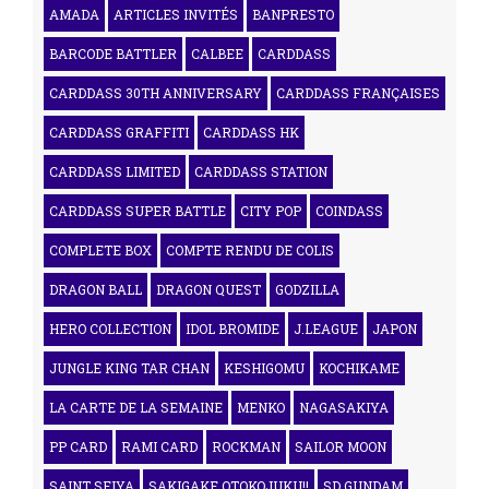
AMADA
ARTICLES INVITÉS
BANPRESTO
BARCODE BATTLER
CALBEE
CARDDASS
CARDDASS 30TH ANNIVERSARY
CARDDASS FRANÇAISES
CARDDASS GRAFFITI
CARDDASS HK
CARDDASS LIMITED
CARDDASS STATION
CARDDASS SUPER BATTLE
CITY POP
COINDASS
COMPLETE BOX
COMPTE RENDU DE COLIS
DRAGON BALL
DRAGON QUEST
GODZILLA
HERO COLLECTION
IDOL BROMIDE
J.LEAGUE
JAPON
JUNGLE KING TAR CHAN
KESHIGOMU
KOCHIKAME
LA CARTE DE LA SEMAINE
MENKO
NAGASAKIYA
PP CARD
RAMI CARD
ROCKMAN
SAILOR MOON
SAINT SEIYA
SAKIGAKE OTOKOJUKU!!
SD GUNDAM