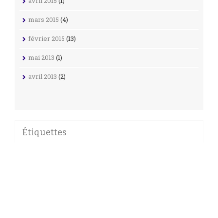
avril 2015
(1)
mars 2015
(4)
février 2015
(13)
mai 2013
(1)
avril 2013
(2)
Étiquettes
AMADA
ARTICLES INVITÉS
BANPRESTO
BARCODE BATTLER
CALBEE
CARDDASS
CARDDASS 30TH ANNIVERSARY
CARDDASS FRANÇAISES
CARDDASS GRAFFITI
CARDDASS HK