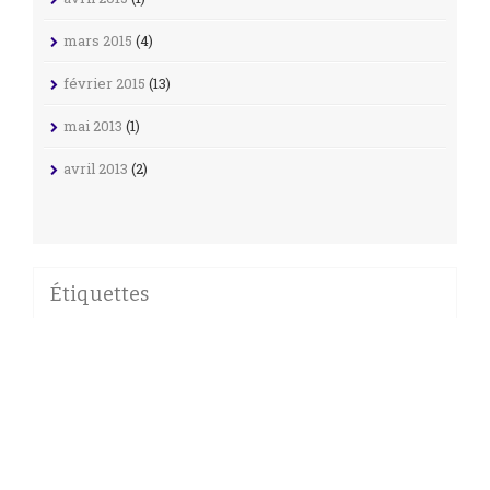
mars 2015
(4)
février 2015
(13)
mai 2013
(1)
avril 2013
(2)
Étiquettes
AMADA
ARTICLES INVITÉS
BANPRESTO
BARCODE BATTLER
CALBEE
CARDDASS
CARDDASS 30TH ANNIVERSARY
CARDDASS FRANÇAISES
CARDDASS GRAFFITI
CARDDASS HK