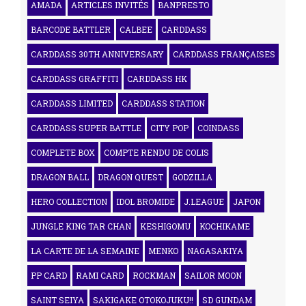
AMADA
ARTICLES INVITÉS
BANPRESTO
BARCODE BATTLER
CALBEE
CARDDASS
CARDDASS 30TH ANNIVERSARY
CARDDASS FRANÇAISES
CARDDASS GRAFFITI
CARDDASS HK
CARDDASS LIMITED
CARDDASS STATION
CARDDASS SUPER BATTLE
CITY POP
COINDASS
COMPLETE BOX
COMPTE RENDU DE COLIS
DRAGON BALL
DRAGON QUEST
GODZILLA
HERO COLLECTION
IDOL BROMIDE
J.LEAGUE
JAPON
JUNGLE KING TAR CHAN
KESHIGOMU
KOCHIKAME
LA CARTE DE LA SEMAINE
MENKO
NAGASAKIYA
PP CARD
RAMI CARD
ROCKMAN
SAILOR MOON
SAINT SEIYA
SAKIGAKE OTOKOJUKU!!
SD GUNDAM