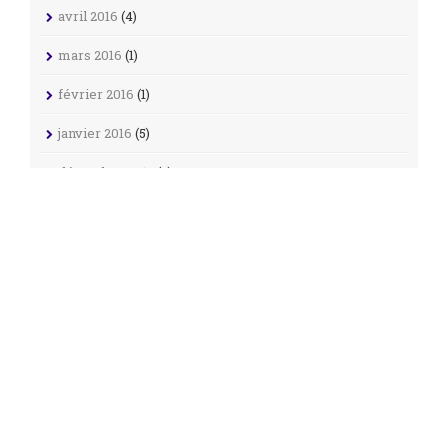
avril 2016
(4)
mars 2016
(1)
février 2016
(1)
janvier 2016
(5)
décembre 2015
(3)
juillet 2015
(2)
juin 2015
(3)
avril 2015
(1)
mars 2015
(4)
février 2015
(13)
mai 2013
(1)
avril 2013
(2)