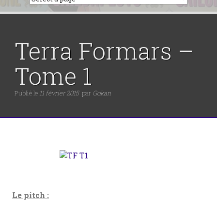
Terra Formars –
Tome 1
Publié le
11 février 2015
par
Gokan
Le pitch :