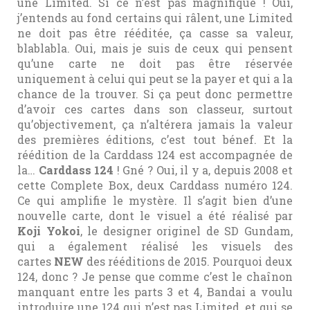
une Limited. Si ce n’est pas magnifique ! Oui,
j’entends au fond certains qui râlent, une Limited
ne doit pas être rééditée, ça casse sa valeur,
blablabla. Oui, mais je suis de ceux qui pensent
qu’une carte ne doit pas être réservée
uniquement à celui qui peut se la payer et qui a la
chance de la trouver. Si ça peut donc permettre
d’avoir ces cartes dans son classeur, surtout
qu’objectivement, ça n’altérera jamais la valeur
des premières éditions, c’est tout bénef. Et la
réédition de la Carddass 124 est accompagnée de
la…
Carddass 124
! Gné ? Oui, il y a, depuis 2008 et
cette Complete Box, deux Carddass numéro 124.
Ce qui amplifie le mystère. Il s’agit bien d’une
nouvelle carte, dont le visuel a été réalisé par
Koji Yokoi
, le designer originel de SD Gundam,
qui a également réalisé les visuels des
cartes
NEW
des rééditions de 2015. Pourquoi deux
124, donc ? Je pense que comme c’est le chaînon
manquant entre les parts 3 et 4, Bandai a voulu
introduire une 124 qui n’est pas Limited, et qui se