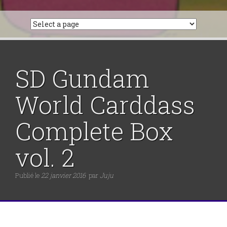
SD Gundam
World Carddass
Complete Box
vol. 2
Publié le
22 janvier 2016
par
Juju