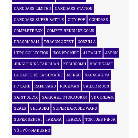
CARDDASS LIMITED
CARDDASS STATION
CARDDASS SUPER BATTLE
CITY POP
COINDASS
COMPLETE BOX
COMPTE RENDU DE COLIS
DRAGON BALL
DRAGON QUEST
GODZILLA
HERO COLLECTION
IDOL BROMIDE
J.LEAGUE
JAPON
JUNGLE KING TAR CHAN
KESHIGOMU
KOCHIKAME
LA CARTE DE LA SEMAINE
MENKO
NAGASAKIYA
PP CARD
RAMI CARD
ROCKMAN
SAILOR MOON
SAINT SEIYA
SAKIGAKE OTOKOJUKU!!
SD GUNDAM
SEALS
SHITAJIKI
SUPER BARCODE WARS
SUPER SENTAI
TAKARA
TERECA
TORTUES NINJA
YŪ☆YŪ☆HAKUSHO