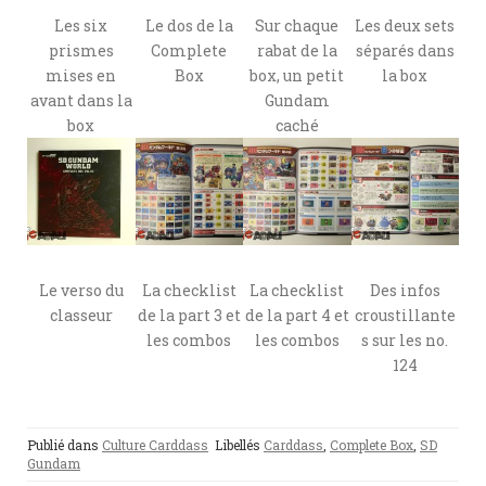
Les six
Le dos de la
Sur chaque
Les deux sets
prismes
Complete
rabat de la
séparés dans
mises en
Box
box, un petit
la box
avant dans la
Gundam
box
caché
Le verso du
La checklist
La checklist
Des infos
classeur
de la part 3 et
de la part 4 et
croustillante
les combos
les combos
s sur les no.
124
Publié dans
Culture Carddass
Libellés
Carddass
,
Complete Box
,
SD
Gundam