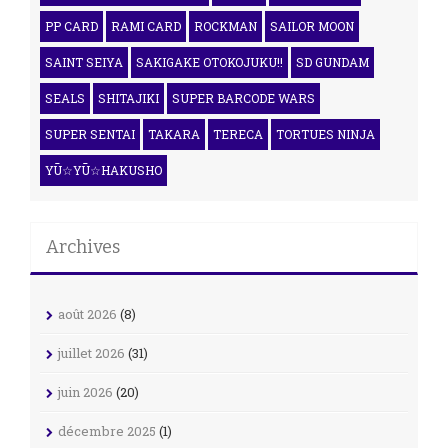
PP CARD
RAMI CARD
ROCKMAN
SAILOR MOON
SAINT SEIYA
SAKIGAKE OTOKOJUKU!!
SD GUNDAM
SEALS
SHITAJIKI
SUPER BARCODE WARS
SUPER SENTAI
TAKARA
TERECA
TORTUES NINJA
YŪ☆YŪ☆HAKUSHO
Archives
août 2026
(8)
juillet 2026
(31)
juin 2026
(20)
décembre 2025
(1)