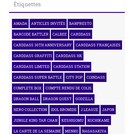
Étiquettes
AMADA
ARTICLES INVITÉS
BANPRESTO
BARCODE BATTLER
CALBEE
CARDDASS
CARDDASS 30TH ANNIVERSARY
CARDDASS FRANÇAISES
CARDDASS GRAFFITI
CARDDASS HK
CARDDASS LIMITED
CARDDASS STATION
CARDDASS SUPER BATTLE
CITY POP
COINDASS
COMPLETE BOX
COMPTE RENDU DE COLIS
DRAGON BALL
DRAGON QUEST
GODZILLA
HERO COLLECTION
IDOL BROMIDE
J.LEAGUE
JAPON
JUNGLE KING TAR CHAN
KESHIGOMU
KOCHIKAME
LA CARTE DE LA SEMAINE
MENKO
NAGASAKIYA