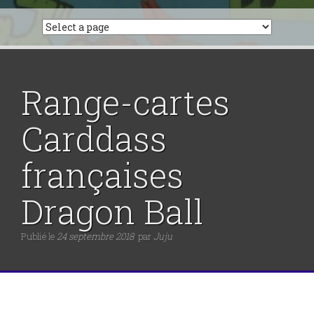
Range-cartes
Carddass
françaises
Dragon Ball
Publié le
24 septembre 2018
par
Juju