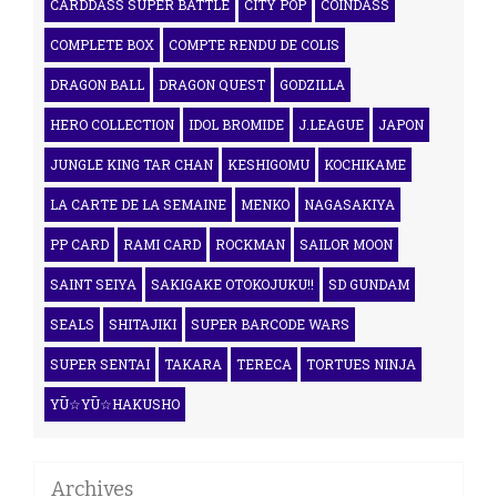
CARDDASS SUPER BATTLE
CITY POP
COINDASS
COMPLETE BOX
COMPTE RENDU DE COLIS
DRAGON BALL
DRAGON QUEST
GODZILLA
HERO COLLECTION
IDOL BROMIDE
J.LEAGUE
JAPON
JUNGLE KING TAR CHAN
KESHIGOMU
KOCHIKAME
LA CARTE DE LA SEMAINE
MENKO
NAGASAKIYA
PP CARD
RAMI CARD
ROCKMAN
SAILOR MOON
SAINT SEIYA
SAKIGAKE OTOKOJUKU!!
SD GUNDAM
SEALS
SHITAJIKI
SUPER BARCODE WARS
SUPER SENTAI
TAKARA
TERECA
TORTUES NINJA
YŪ☆YŪ☆HAKUSHO
Archives