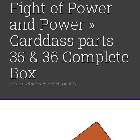
Fight of Power
and Power »
Carddass parts
35 & 36 Complete
Box
Publié le
25 décembre 2018
par
Juju