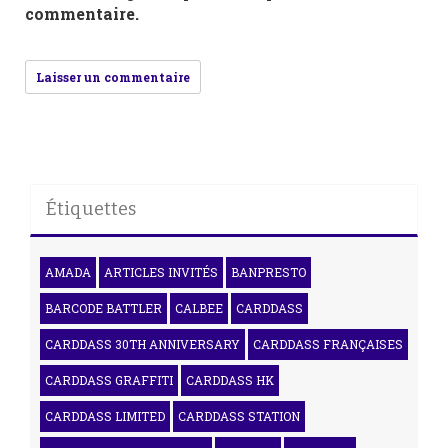
commentaire.
Étiquettes
AMADA
ARTICLES INVITÉS
BANPRESTO
BARCODE BATTLER
CALBEE
CARDDASS
CARDDASS 30TH ANNIVERSARY
CARDDASS FRANÇAISES
CARDDASS GRAFFITI
CARDDASS HK
CARDDASS LIMITED
CARDDASS STATION