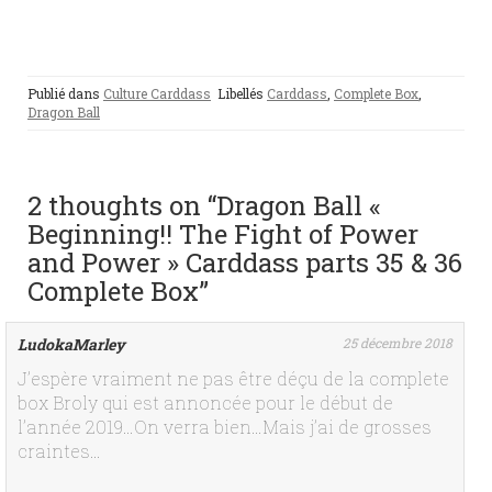
Publié dans
Culture Carddass
Libellés
Carddass
,
Complete Box
,
Dragon Ball
2 thoughts on “Dragon Ball «
Beginning!! The Fight of Power
and Power » Carddass parts 35 & 36
Complete Box”
LudokaMarley
25 décembre 2018
J’espère vraiment ne pas être déçu de la complete
box Broly qui est annoncée pour le début de
l’année 2019…On verra bien…Mais j’ai de grosses
craintes…