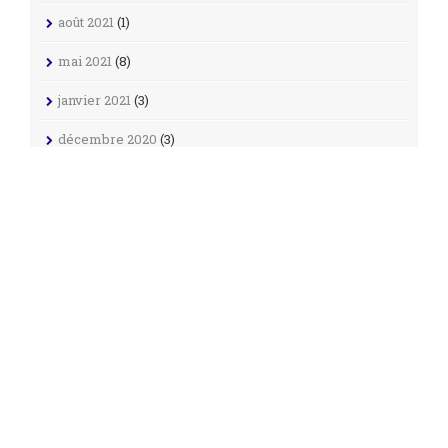
août 2021
(1)
mai 2021
(8)
janvier 2021
(3)
décembre 2020
(3)
novembre 2020
(6)
octobre 2020
(5)
septembre 2020
(1)
juillet 2020
(2)
juin 2020
(4)
mai 2020
(5)
avril 2020
(9)