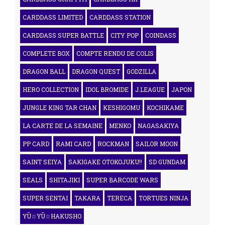
CARDDASS LIMITED
CARDDASS STATION
CARDDASS SUPER BATTLE
CITY POP
COINDASS
COMPLETE BOX
COMPTE RENDU DE COLIS
DRAGON BALL
DRAGON QUEST
GODZILLA
HERO COLLECTION
IDOL BROMIDE
J.LEAGUE
JAPON
JUNGLE KING TAR CHAN
KESHIGOMU
KOCHIKAME
LA CARTE DE LA SEMAINE
MENKO
NAGASAKIYA
PP CARD
RAMI CARD
ROCKMAN
SAILOR MOON
SAINT SEIYA
SAKIGAKE OTOKOJUKU!!
SD GUNDAM
SEALS
SHITAJIKI
SUPER BARCODE WARS
SUPER SENTAI
TAKARA
TERECA
TORTUES NINJA
YŪ☆YŪ☆HAKUSHO