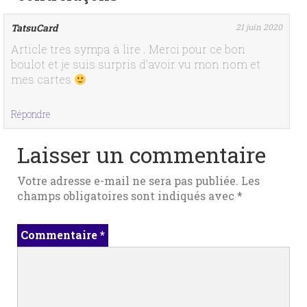
TatsuCard
21 juin 2020
Article tres sympa à lire . Merci pour ce bon
boulot et je suis surpris d’avoir vu mon nom et
mes cartes
Répondre
Laisser un commentaire
Votre adresse e-mail ne sera pas publiée.
Les
champs obligatoires sont indiqués avec
*
Commentaire
*