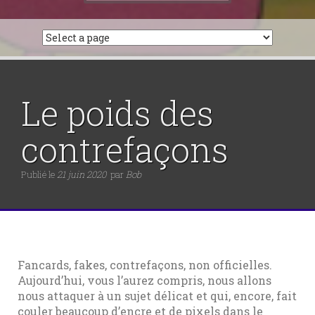
Le poids des
contrefaçons
Publié le
21 juin 2020
par
Bob
Fancards, fakes, contrefaçons, non officielles.
Aujourd’hui, vous l’aurez compris, nous allons
nous attaquer à un sujet délicat et qui, encore, fait
couler beaucoup d’encre et de pixels dans le