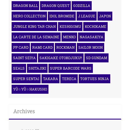
DRAGON BALL
DRAGON QUEST
GODZILLA
HERO COLLECTION
IDOL BROMIDE
J.LEAGUE
JAPON
JUNGLE KING TAR CHAN
KESHIGOMU
KOCHIKAME
LA CARTE DE LA SEMAINE
MENKO
NAGASAKIYA
PP CARD
RAMI CARD
ROCKMAN
SAILOR MOON
SAINT SEIYA
SAKIGAKE OTOKOJUKU!!
SD GUNDAM
SEALS
SHITAJIKI
SUPER BARCODE WARS
SUPER SENTAI
TAKARA
TERECA
TORTUES NINJA
YŪ☆YŪ☆HAKUSHO
Archives