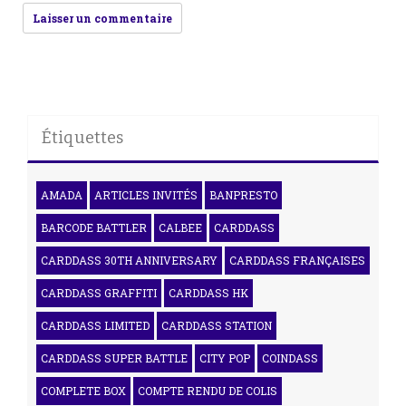
Étiquettes
AMADA
ARTICLES INVITÉS
BANPRESTO
BARCODE BATTLER
CALBEE
CARDDASS
CARDDASS 30TH ANNIVERSARY
CARDDASS FRANÇAISES
CARDDASS GRAFFITI
CARDDASS HK
CARDDASS LIMITED
CARDDASS STATION
CARDDASS SUPER BATTLE
CITY POP
COINDASS
COMPLETE BOX
COMPTE RENDU DE COLIS