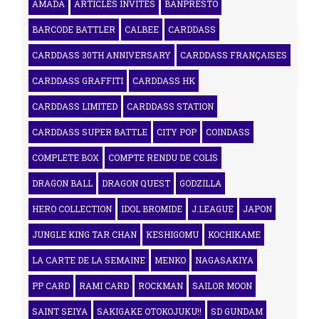
AMADA
ARTICLES INVITÉS
BANPRESTO
BARCODE BATTLER
CALBEE
CARDDASS
CARDDASS 30TH ANNIVERSARY
CARDDASS FRANÇAISES
CARDDASS GRAFFITI
CARDDASS HK
CARDDASS LIMITED
CARDDASS STATION
CARDDASS SUPER BATTLE
CITY POP
COINDASS
COMPLETE BOX
COMPTE RENDU DE COLIS
DRAGON BALL
DRAGON QUEST
GODZILLA
HERO COLLECTION
IDOL BROMIDE
J.LEAGUE
JAPON
JUNGLE KING TAR CHAN
KESHIGOMU
KOCHIKAME
LA CARTE DE LA SEMAINE
MENKO
NAGASAKIYA
PP CARD
RAMI CARD
ROCKMAN
SAILOR MOON
SAINT SEIYA
SAKIGAKE OTOKOJUKU!!
SD GUNDAM