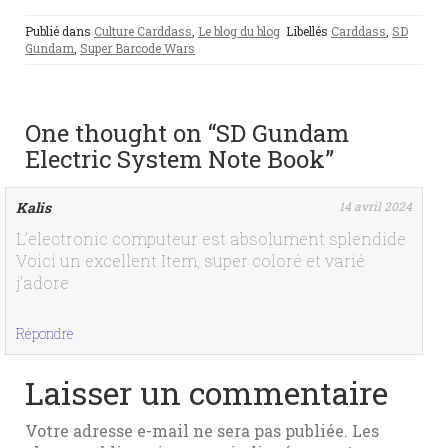
Publié dans
Culture Carddass
,
Le blog du blog
Libellés
Carddass
,
SD
Gundam
,
Super Barcode Wars
One thought on “SD Gundam
Electric System Note Book”
Kalis
14 avril 2024
L’electronic computeur est absolument splendide
Voici un excellent Item, super coloré et varié
j’adore
Répondre
Laisser un commentaire
Votre adresse e-mail ne sera pas publiée.
Les