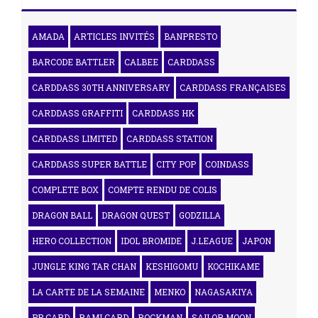
AMADA
ARTICLES INVITÉS
BANPRESTO
BARCODE BATTLER
CALBEE
CARDDASS
CARDDASS 30TH ANNIVERSARY
CARDDASS FRANÇAISES
CARDDASS GRAFFITI
CARDDASS HK
CARDDASS LIMITED
CARDDASS STATION
CARDDASS SUPER BATTLE
CITY POP
COINDASS
COMPLETE BOX
COMPTE RENDU DE COLIS
DRAGON BALL
DRAGON QUEST
GODZILLA
HERO COLLECTION
IDOL BROMIDE
J.LEAGUE
JAPON
JUNGLE KING TAR CHAN
KESHIGOMU
KOCHIKAME
LA CARTE DE LA SEMAINE
MENKO
NAGASAKIYA
PP CARD
RAMI CARD
ROCKMAN
SAILOR MOON