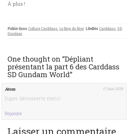
À plus !
Publié dans
Culture Carddass
,
Le blog du blog
Libellés
Carddass
,
SD
Gundam
One thought on “Dépliant
présentant la part 6 des Carddass
SD Gundam World”
Atom
17 juin 2026
Super découverte merci
Répondre
Laisser un commentaire