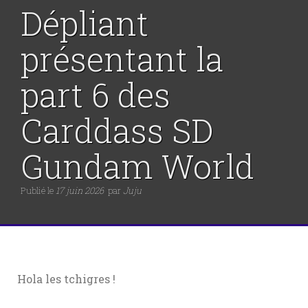
Dépliant
présentant la
part 6 des
Carddass SD
Gundam World
Publié le
17 juin 2026
par
Juju
Hola les tchigres !