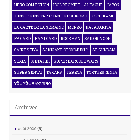
HERO COLLECTION
IDOL BROMIDE
J.LEAGUE
JAPON
JUNGLE KING TAR CHAN
KESHIGOMU
KOCHIKAME
LA CARTE DE LA SEMAINE
MENKO
NAGASAKIYA
PP CARD
RAMI CARD
ROCKMAN
SAILOR MOON
SAINT SEIYA
SAKIGAKE OTOKOJUKU!!
SD GUNDAM
SEALS
SHITAJIKI
SUPER BARCODE WARS
SUPER SENTAI
TAKARA
TERECA
TORTUES NINJA
YŪ☆YŪ☆HAKUSHO
Archives
août 2026
(9)