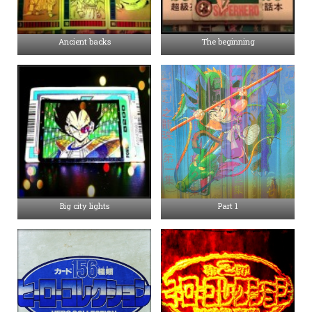
Ancient backs
The beginning
Big city lights
Part 1