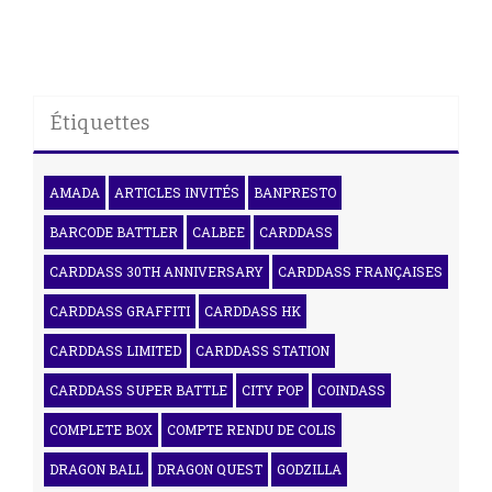
Étiquettes
AMADA
ARTICLES INVITÉS
BANPRESTO
BARCODE BATTLER
CALBEE
CARDDASS
CARDDASS 30TH ANNIVERSARY
CARDDASS FRANÇAISES
CARDDASS GRAFFITI
CARDDASS HK
CARDDASS LIMITED
CARDDASS STATION
CARDDASS SUPER BATTLE
CITY POP
COINDASS
COMPLETE BOX
COMPTE RENDU DE COLIS
DRAGON BALL
DRAGON QUEST
GODZILLA