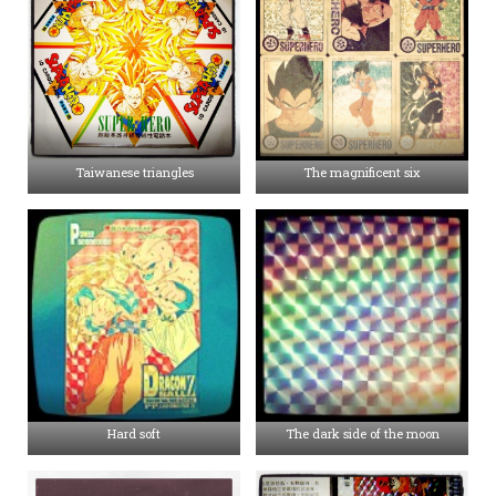
Taiwanese triangles
The magnificent six
Hard soft
The dark side of the moon