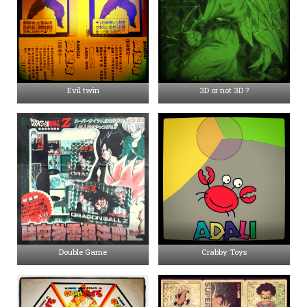
Evil twin
3D or not 3D ?
Double Game
Crabby Toys