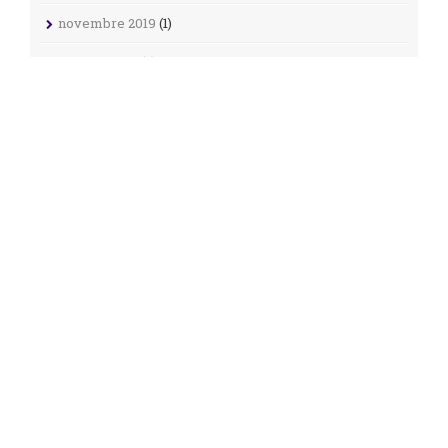
novembre 2019
(1)
octobre 2019
(2)
juillet 2019
(4)
juin 2019
(5)
mai 2019
(5)
avril 2019
(1)
janvier 2019
(2)
décembre 2018
(11)
novembre 2018
(4)
octobre 2018
(3)
septembre 2018
(25)